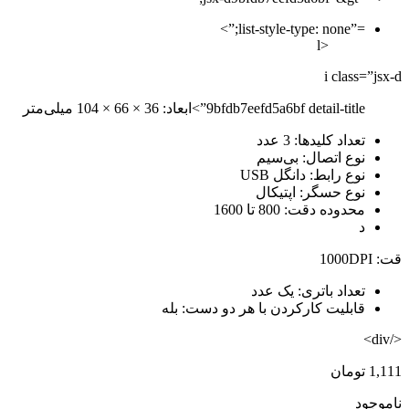
=”list-style-type: none;”>
<l
i class=”jsx-d
9bfdb7eefd5a6bf detail-title”>ابعاد: 36 × 66 × 104 میلی‌متر
تعداد کلیدها: 3 عدد
نوع اتصال: بی‌سیم
نوع رابط: دانگل USB
نوع حسگر: اپتیکال
محدوده دقت: 800 تا 1600
د
قت: 1000DPI
تعداد باتری: یک عدد
قابلیت کارکردن با هر دو دست: بله
</div>
1,111
تومان
ناموجود