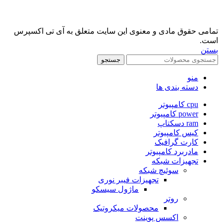
تمامی حقوق مادی و معنوی این سایت متعلق به آی تی اکسپرس
است.
بستن
جستجو
منو
دسته بندی ها
cpu کامپیوتر
power کامپیوتر
ram دسکتاپ
کیس کامپیوتر
کارت گرافيک
مادربرد کامپیوتر
تجهیزات شبکه
سوئیچ شبکه
تجهیزات فیبر نوری
ماژول سیسکو
روتر
محصولات میکروتیک
اکسس پوینت