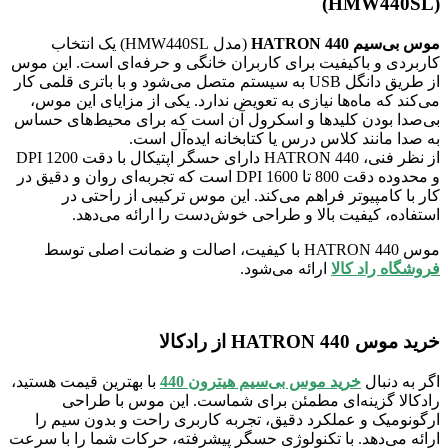
(HMW440SL)
موس بی‌سیم HATRON 440
(مدل HMW440SL) یک انتخاب
کاربردی و باکیفیت برای کاربران خانگی و حرفه‌ای است. این موس
از طریق دانگل USB به سیستم متصل می‌شود و با باتری قلمی کار
می‌کند که ماه‌ها نیازی به تعویض ندارد. یکی از مزایای این موس،
بی‌صدا بودن کلیدها و اسکرول آن است که برای محیط‌های حساس
به صدا مانند کلاس درس یا کتابخانه ایده‌آل است.
از نظر فنی، HATRON 440 دارای حسگر اپتیکال با دقت 1200 DPI
و محدوده دقت 800 تا 1600 DPI است که تجربه‌ای روان و دقیق در
کار با کامپیوتر فراهم می‌کند. این موس ترکیبی از راحتی در
استفاده، کیفیت بالا و طراحی خوش‌دست را ارائه می‌دهد.
موس HATRON 440 با کیفیت، اصالت و ضمانت اصلی توسط
فروشگاه راد کالا
ارائه می‌شود.
خرید موس HATRON 440 از رادکالا
اگر به دنبال
خرید موس بی‌سیم هیترون 440
با بهترین قیمت هستید،
رادکالا گزینه‌ای مطمئن برای شماست. این موس با طراحی
ارگونومیک و عملکرد دقیق، تجربه کاربری راحت و بدون سیم را
ارائه می‌دهد. با تکنولوژی حسگر پیشرفته، حرکات شما را با سرعت