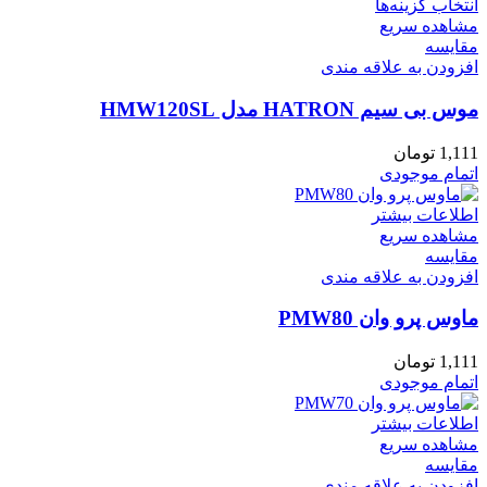
این
انتخاب گزینه‌ها
محصول
مشاهده سریع
دارای
مقایسه
انواع
افزودن به علاقه مندی
مختلفی
موس بی سیم HATRON مدل HMW120SL
می
باشد.
گزینه
1,111
تومان
ها
اتمام موجودی
ممکن
است
اطلاعات بیشتر
در
مشاهده سریع
صفحه
مقایسه
محصول
افزودن به علاقه مندی
انتخاب
شوند
ماوس پرو وان PMW80
1,111
تومان
اتمام موجودی
اطلاعات بیشتر
مشاهده سریع
مقایسه
افزودن به علاقه مندی