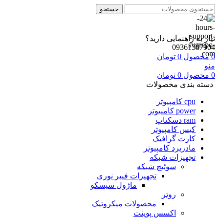
جستجو
نیاز به راهنمایی دارید؟
09361387904
0
محصول
0
تومان
منو
0
محصول
0
تومان
دسته بندی محصولات
cpu کامپیوتر
power کامپیوتر
ram دسکتاپ
کیس کامپیوتر
کارت گرافيک
مادربرد کامپیوتر
تجهیزات شبکه
سوئیچ شبکه
تجهیزات فیبر نوری
ماژول سیسکو
روتر
محصولات میکروتیک
اکسس پوینت