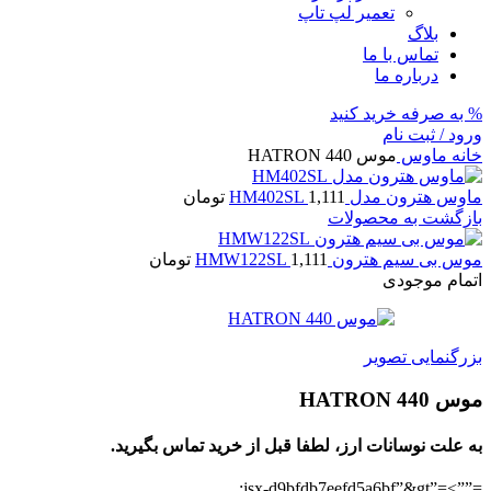
تعمیر لپ تاپ
بلاگ
تماس با ما
درباره ما
% به صرفه خرید کنید
ورود / ثبت نام
خانه
ماوس
موس HATRON 440
ماوس هترون مدل HM402SL
1,111
تومان
بازگشت به محصولات
موس بی سیم هترون HMW122SL
1,111
تومان
اتمام موجودی
بزرگنمایی تصویر
موس HATRON 440
به علت نوسانات ارز، لطفا قبل از خرید تماس بگیرید.
=””>=”jsx-d9bfdb7eefd5a6bf”&gt;