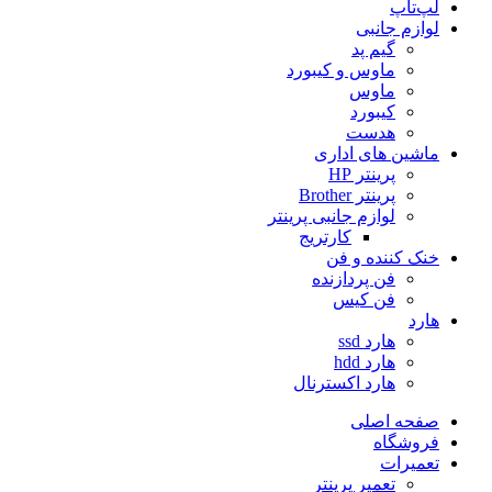
لپ‌تاپ
لوازم جانبی
گیم پد
ماوس و کیبورد
ماوس
کیبورد
هدست
ماشین های اداری
پرینتر HP
پرینتر Brother
لوازم جانبی پرینتر
کارتریج
خنک کننده و فن
فن پردازنده
فن کیس
هارد
هارد ssd
هارد hdd
هارد اکسترنال
صفحه اصلی
فروشگاه
تعمیرات
تعمیر پرینتر