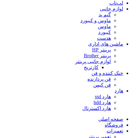
لپ‌تاپ
لوازم جانبی
گیم پد
ماوس و کیبورد
ماوس
کیبورد
هدست
ماشین های اداری
پرینتر HP
پرینتر Brother
لوازم جانبی پرینتر
کارتریج
خنک کننده و فن
فن پردازنده
فن کیس
هارد
هارد ssd
هارد hdd
هارد اکسترنال
صفحه اصلی
فروشگاه
تعمیرات
تعمیر پرینتر