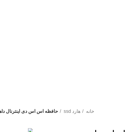
% به صرفه خرید کنید
خانه
هارد ssd
حافظه اس اس دی اینترنال داهوا مدل C800A ظرفیت 