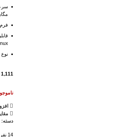
مگابا
فرم فاک
inux
نوع ف
1,111
ناموجو
افزو
مقای
دسته:
ه
14
نفر