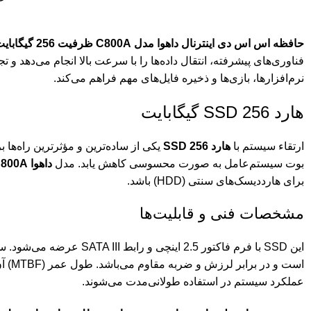
حافظه اس اس دی اینترنال داهوا مدل C800A ظرفیت 256 گیگابایت
نرم‌افزارها، بازی‌ها و ذخیره فایل‌های مهم فراهم می‌کند.
هارد SSD 256 گیگابایت
ارتقاء سیستم با
هارد SSD 256
یکی از ساده‌ترین و مؤثرترین راه‌ها
بوت سیستم‌عامل به صورت محسوسی کاهش یابد. مدل
داهوا C800A
برای هارددیسک‌های سنتی (HDD) باشد.
مشخصات فنی و قابلیت‌ها
این SSD با فرم فاکتور 2.5 اینچی و رابط SATA III عرضه می‌شود. سرعت خواندن ترتیبی تا 500 مگابایت و نوشتن ترتیبی تا 400 مگابایت بر ثانیه است. دمای عملیاتی این هارد بین
است و در برابر لرزش و ضربه مقاوم می‌باشد. طول عمر (MTBF) آن
عملکرد سیستم در استفاده طولانی‌مدت می‌شوند.