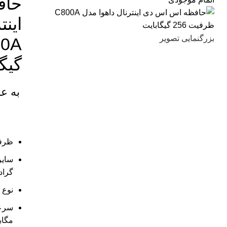
حاف
اینت
بزرگنمایی تصویر
گیگ
به ع
ظرفیت: 56
گراد مصرف 
نوع رابط: 
مگابا