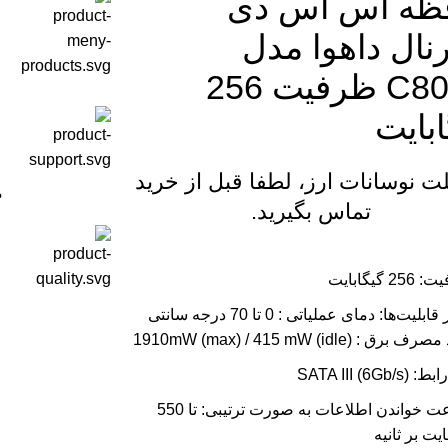
ظه اس اس دی
رنال داهوا مدل
C800A ظرفیت 256
ابایت
لت نوسانات ارز، لطفا قبل از خرید
م
تماس بگیرید.
2 گیگابایت
سایر قابلیت‌ها: دمای عملیاتی : 0 تا 70 درجه سانتی
برق : 1910mW (max) / 415 mW (idle)
(SATA III (6Gb/s
سرعت خواندن اطلاعات به صورت ترتیبی: تا 550
یت بر ثانیه